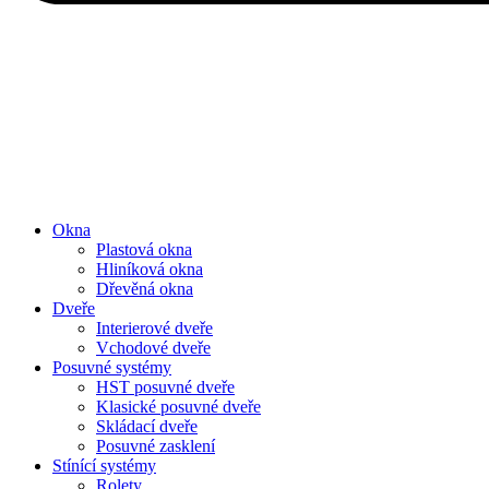
Okna
Plastová okna
Hliníková okna
Dřevěná okna
Dveře
Interierové dveře
Vchodové dveře
Posuvné systémy
HST posuvné dveře
Klasické posuvné dveře
Skládací dveře
Posuvné zasklení
Stínící systémy
Rolety