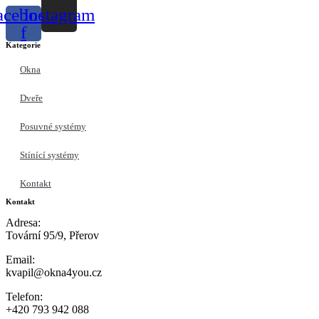
acebook-
Instagram
f
Kategorie
Okna
Dveře
Posuvné systémy
Stínící systémy
Kontakt
Kontakt
Adresa:
Tovární 95/9, Přerov
Email:
kvapil@okna4you.cz
Telefon:
+420 793 942 088