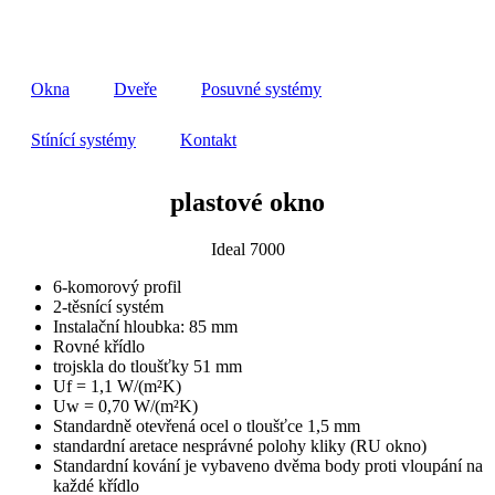
Okna
Dveře
Posuvné systémy
Stínící systémy
Kontakt
plastové okno
Ideal 7000
6-komorový profil
2-těsnící systém
Instalační hloubka: 85 mm
Rovné křídlo
trojskla do tloušťky 51 mm
Uf = 1,1 W/(m²K)
Uw = 0,70 W/(m²K)
Standardně otevřená ocel o tloušťce 1,5 mm
standardní aretace nesprávné polohy kliky (RU okno)
Standardní kování je vybaveno dvěma body proti vloupání na
každé křídlo