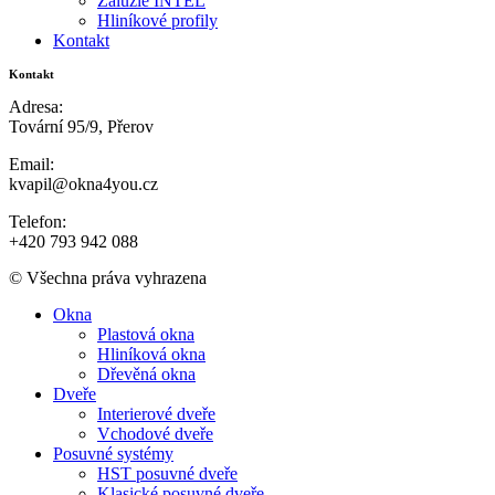
Žaluzie INTEL
Hliníkové profily
Kontakt
Kontakt
Adresa:
Tovární 95/9, Přerov
Email:
kvapil@okna4you.cz
Telefon:
+420 793 942 088
© Všechna práva vyhrazena
Okna
Plastová okna
Hliníková okna
Dřevěná okna
Dveře
Interierové dveře
Vchodové dveře
Posuvné systémy
HST posuvné dveře
Klasické posuvné dveře