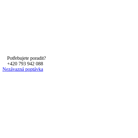
Skip
to
content
Potřebujete poradit?
+420 793 942 088
Nezávazná poptávka