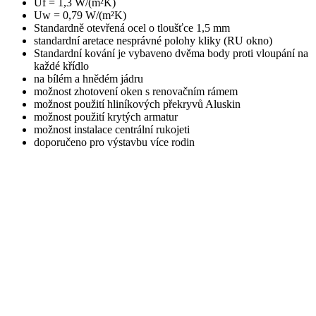
Uf = 1,3 W/(m²K)
Uw = 0,79 W/(m²K)
Standardně otevřená ocel o tloušťce 1,5 mm
standardní aretace nesprávné polohy kliky (RU okno)
Standardní kování je vybaveno dvěma body proti vloupání na
každé křídlo
na bílém a hnědém jádru
možnost zhotovení oken s renovačním rámem
možnost použití hliníkových překryvů Aluskin
možnost použití krytých armatur
možnost instalace centrální rukojeti
doporučeno pro výstavbu více rodin