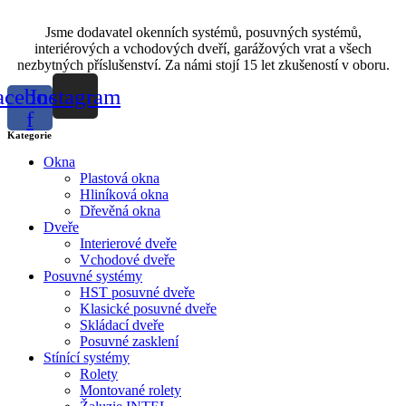
Jsme dodavatel okenních systémů, posuvných systémů,
interiérových a vchodových dveří, garážových vrat a všech
nezbytných příslušenství. Za námi stojí 15 let zkušeností v oboru.
acebook-
Instagram
f
Kategorie
Okna
Plastová okna
Hliníková okna
Dřevěná okna
Dveře
Interierové dveře
Vchodové dveře
Posuvné systémy
HST posuvné dveře
Klasické posuvné dveře
Skládací dveře
Posuvné zasklení
Stínící systémy
Rolety
Montované rolety