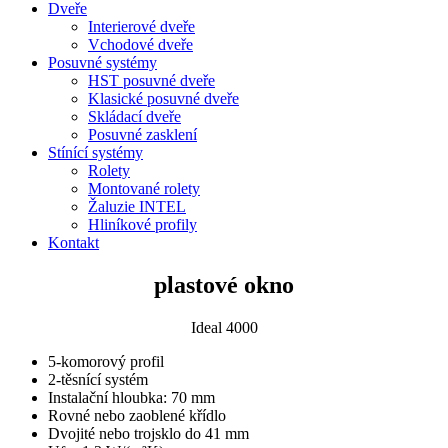
Dveře
Interierové dveře
Vchodové dveře
Posuvné systémy
HST posuvné dveře
Klasické posuvné dveře
Skládací dveře
Posuvné zasklení
Stínící systémy
Rolety
Montované rolety
Žaluzie INTEL
Hliníkové profily
Kontakt
plastové okno
Ideal 4000
5-komorový profil
2-těsnící systém
Instalační hloubka: 70 mm
Rovné nebo zaoblené křídlo
Dvojité nebo trojsklo do 41 mm