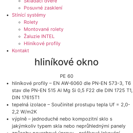
Skládací dveře
Posuvné zasklení
Stínící systémy
Rolety
Montované rolety
Žaluzie INTEL
Hliníkové profily
Kontakt
hliníkové okno
PE 60
hliníkové profily – EN AW-6060 dle PN-EN 573-3, T6
stav dle PN-EN 515 Al Mg Si 0,5 F22 dle DIN 1725 T1,
DIN 17615T1
tepelná izolace – Součinitel prostupu tepla Uf = 2,0-
2,2 W/m2K
výplně – jednoduché nebo kompozitní sklo s
jakýmkoliv typem skla nebo neprůhlednými panely