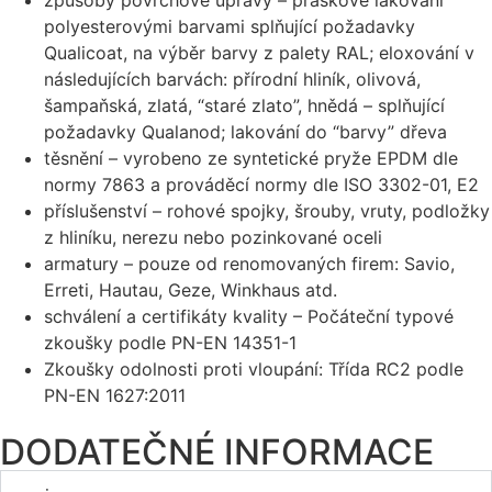
způsoby povrchové úpravy – práškové lakování
polyesterovými barvami splňující požadavky
Qualicoat, na výběr barvy z palety RAL;
eloxování v
následujících barvách: přírodní hliník, olivová,
šampaňská, zlatá, “staré zlato”, hnědá – splňující
požadavky Qualanod;
lakování do “barvy” dřeva
těsnění – vyrobeno ze syntetické pryže EPDM dle
normy 7863 a prováděcí normy dle ISO 3302-01, E2
příslušenství – rohové spojky, šrouby, vruty, podložky
z hliníku, nerezu nebo pozinkované oceli
armatury – pouze od renomovaných firem: Savio,
Erreti, Hautau, Geze, Winkhaus atd.
schválení a certifikáty kvality – Počáteční typové
zkoušky podle PN-EN 14351-1
Zkoušky odolnosti proti vloupání: Třída RC2 podle
PN-EN 1627:2011
DODATEČNÉ INFORMACE