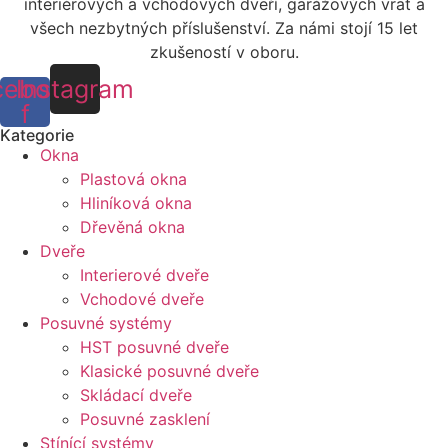
interiérových a vchodových dveří, garážových vrat a
všech nezbytných příslušenství. Za námi stojí 15 let
zkušeností v oboru.
cebook-
Instagram
f
Kategorie
Okna
Plastová okna
Hliníková okna
Dřevěná okna
Dveře
Interierové dveře
Vchodové dveře
Posuvné systémy
HST posuvné dveře
Klasické posuvné dveře
Skládací dveře
Posuvné zasklení
Stínící systémy